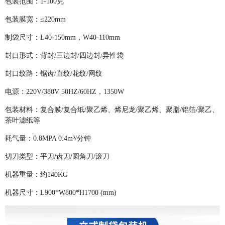
包装范围：1-100克
包装膜宽：≤220mm
制袋尺寸：L40-150mm，W40-110mm
封口形式：背封/三边封/四边封/异性袋
封口纹路：锯齿/直纹/花纹/网纹
电源：220V/380V 50HZ/60HZ，1350W
包装材料：复合膜/复合纸/聚乙烯、烯尼龙/聚乙烯、聚脂/铝箔/聚乙、
茶叶滤纸等
耗气量：0.8MPA 0.4m³/分钟
切刀类型：平刀/齿刀/圆角刀/滚刀
机器重量：约140KG
机器尺寸：L900*W800*H1700 (mm)