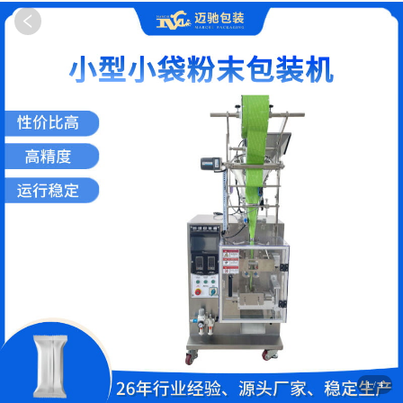
1
/
4