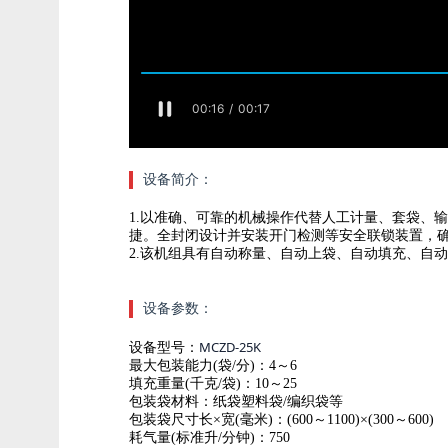
设备简介：
1.
以准确、可靠的机械操作代替人工计量、套袋、输
捷。全封闭设计并安装开门检测等安全联锁装置，
2.
该机组具有自动称量、自动上袋、自动填充、自动
设备参数：
MCZD-25K
设备型号：
最大包装能力(袋/分)：4～6
填充重量(千克/袋)：10～25
包装袋材料：纸袋塑料袋/编织袋等
包装袋尺寸长×宽(毫米)：(600～1100)×(300～600)
耗气量(标准升/分钟)：750