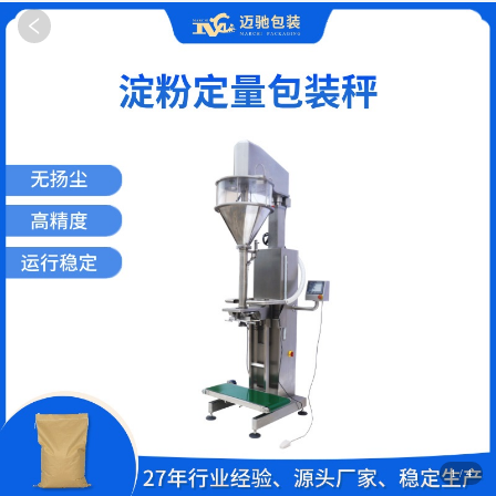
1
/
4